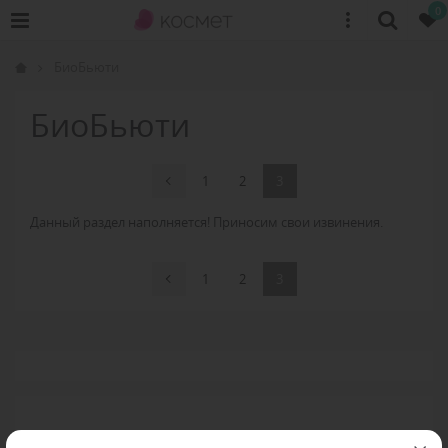
0
БиоБьюти
БиоБьюти
1
2
3
Данный раздел наполняется! Приносим свои извинения.
1
2
3