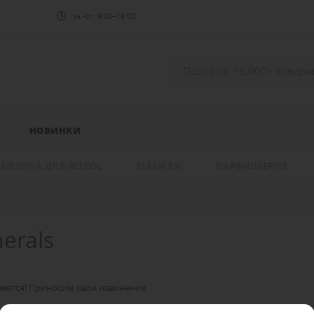
пн.-пт. 9:00–18:00
НОВИНКИ
СМЕТИКА ДЛЯ ВОЛОС
МАКИЯЖ
ПАРФЮМЕРИЯ
erals
яется! Приносим свои извинения.