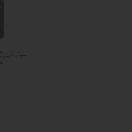
поддержания
ания CONCEPT
RET