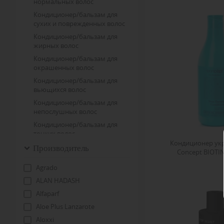
нормальных волос
Кондиционер/бальзам для
сухих и поврежденных волос
Кондиционер/бальзам для
жирных волос
Кондиционер/бальзам для
окрашенных волос
Кондиционер/бальзам для
вьющихся волос
Кондиционер/бальзам для
непослушных волос
Кондиционер/бальзам для
тонких волос
Кондиционер у
Производитель
Кондиционер/бальзам против
Concept BIOTI
перхоти
Agrado
Кондиционер/бальзам от
выпадения волос
ALAN HADASH
Alfaparf
Aloe Plus Lanzarote
Aloxxi