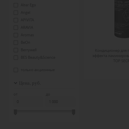
Alter Ego
Angel
APIVITA
ARAVIA
Aromas
BeOn
Berrywell
Кондиционер для 
эффекта ламиниров
BES Beauty&Science
TOP SEC
Be’Love
только акционные
Biosilk
BYPHASSE
Цена, руб.
C:EHKO
от
до
CHI
CocoChoco
Concept
CONSTANT DELIGHT
Cutrin