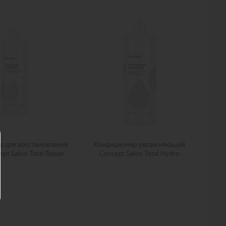
р для восстановления
Кондиционер увлажняющий
pt Salon Total Repair
Concept Salon Total Hydro