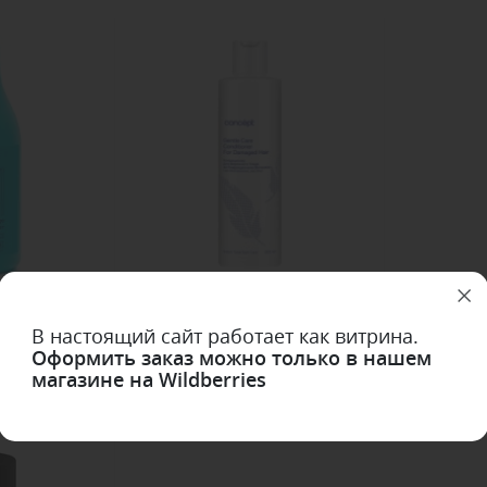
крепляющий
Кондиционер для бережного ухода
Кондиционе
N SECRETS
за поврежденными волосами
волос Conce
В настоящий сайт работает как витрина.
Concept Salon Total Soft Care
Оформить заказ можно только в нашем
магазине на Wildberries