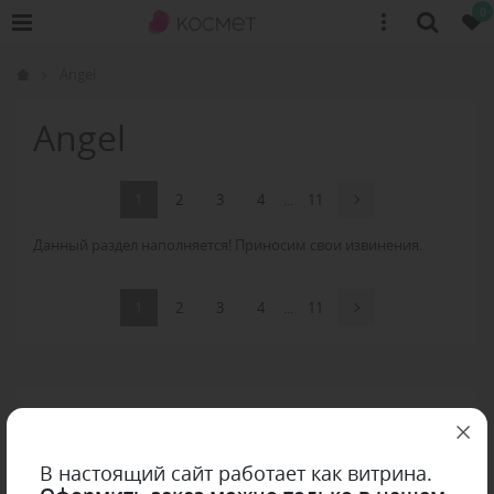
0
Angel
Angel
1
2
3
4
...
11
Данный раздел наполняется! Приносим свои извинения.
1
2
3
4
...
11
В настоящий сайт работает как витрина.