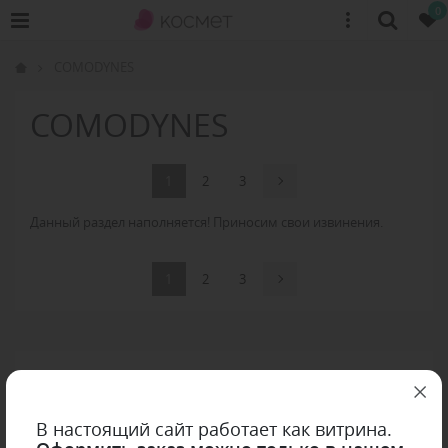
0
COMODYNES
COMODYNES
1
2
3
Данный раздел наполняется! Приносим свои извинения.
1
2
3
В настоящий сайт работает как витрина.