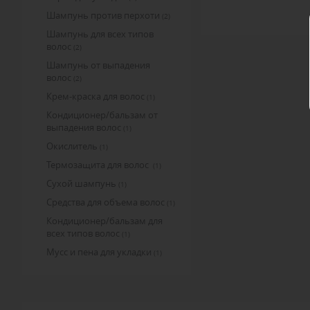
Шампунь против перхоти
(2)
Шампунь для всех типов
волос
(2)
Шампунь от выпадения
волос
(2)
Крем-краска для волос
(1)
Кондиционер/бальзам от
выпадения волос
(1)
Окислитель
(1)
Термозащита для волос
(1)
Сухой шампунь
(1)
Средства для объема волос
(1)
Кондиционер/бальзам для
всех типов волос
(1)
Мусс и пена для укладки
(1)