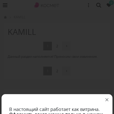
0
KAMILL
KAMILL
1
2
Данный раздел наполняется! Приносим свои извинения.
1
2
В настоящий сайт работает как витрина.