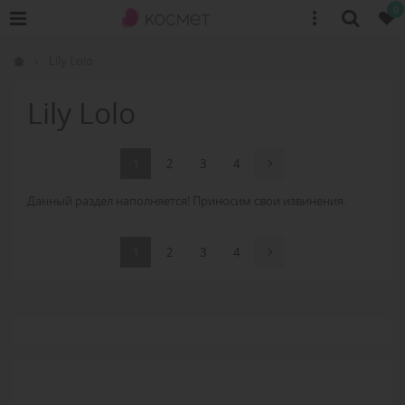
0
Lily Lolo
Lily Lolo
1
2
3
4
Данный раздел наполняется! Приносим свои извинения.
1
2
3
4