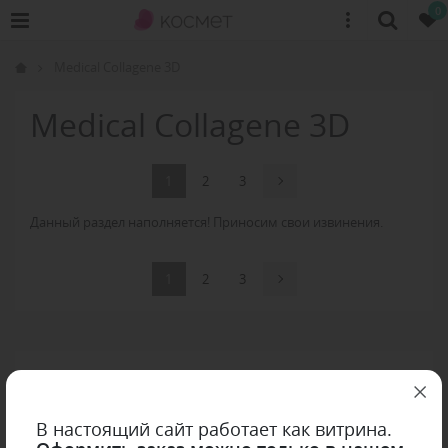
0
Medical Collagene 3D
Medical Collagene 3D
1
2
3
Данный раздел наполняется! Приносим свои извинения.
1
2
3
В настоящий сайт работает как витрина.