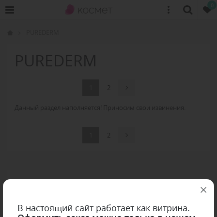
0
PUREDERM
PUREDERM
1
2
Данный раздел наполняется! Приносим свои извинения.
1
2
В настоящий сайт работает как витрина.