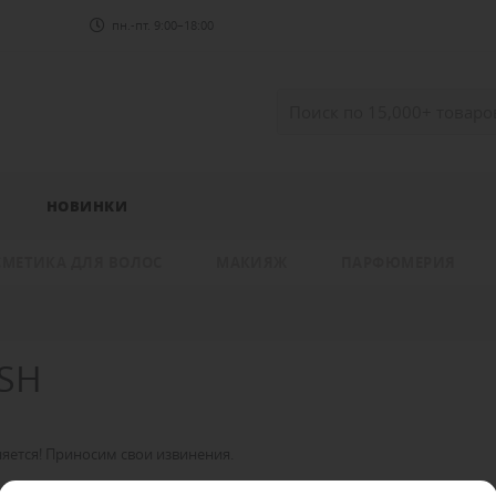
пн.-пт. 9:00–18:00
НОВИНКИ
СМЕТИКА ДЛЯ ВОЛОС
МАКИЯЖ
ПАРФЮМЕРИЯ
SH
яется! Приносим свои извинения.