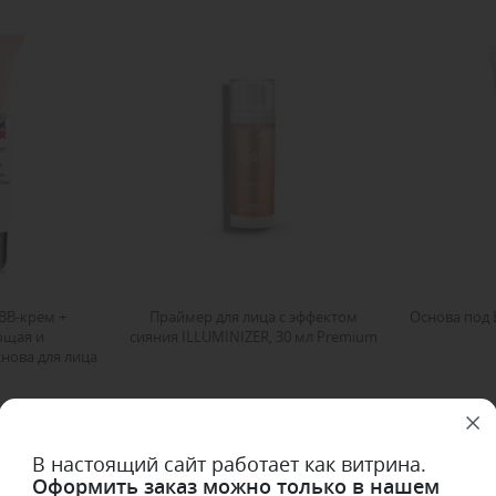
ВВ-крем +
Праймер для лица с эффектом
Основа под 
ющая и
сияния ILLUMINIZER, 30 мл Premium
нова для лица
LS BB CREAM +
50 мл Pupa
В настоящий сайт работает как витрина.
Оформить заказ можно только в нашем