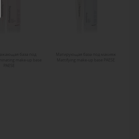
ажающая база под
Матирующая база под макияж
minating make-up base
Mattifying make-up base PAESE
PAESE