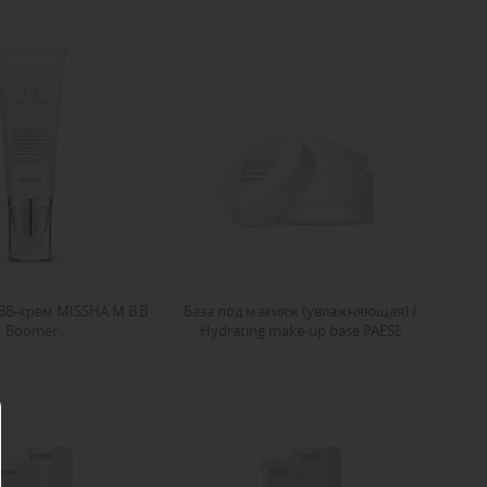
ВВ-крем MISSHA M B.B
База под макияж (увлажняющая) /
Boomer
Hydrating make-up base PAESE