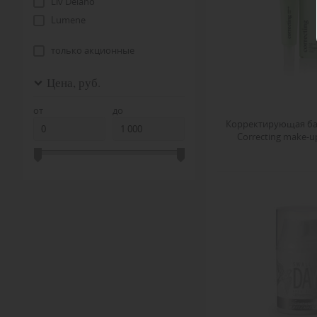
Liv Delano
Lumene
Max Factor
только акционные
Missha
Ninelle
Цена, руб.
PAESE
от
до
PIERRE RENE
Корректирующая ба
Premium
Correcting make-u
Pupa
SOTHYS
Tony Moly
Victoria SHU
VIPERA