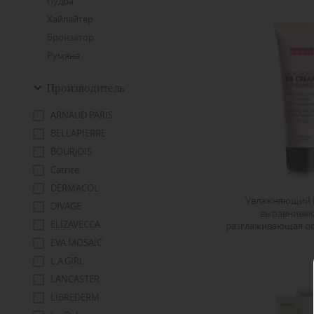
Пудра
Хайлайтер
Бронзатор
Румяна
Производитель
ARNAUD PARIS
BELLAPIERRE
BOURJOIS
Catrice
DERMACOL
Увлажняющий 
DIVAGE
выравнива
ELIZAVECCA
разглаживающая ос
SPF 20 PROFESSIONA
EVA MOSAIC
PRIMER тон 01, 
L.A.GIRL
LANCASTER
LIBREDERM