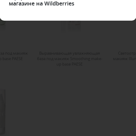
магазине на Wildberries
за под макияж
Выравнивающая увлажняющая
Светоотр
p base PAESE
база под макияж Smoothing make-
макияж Illu
up base PAESE