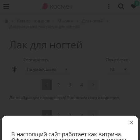
0
Каталог товаров
Макияж
Для ногтей
Декоративное покрытие для ногтей
Лак для ногтей
Сортировать:
Показывать:
1
2
3
4
Данный раздел наполняется! Приносим свои извинения.
1
2
3
4
В настоящий сайт работает как витрина.