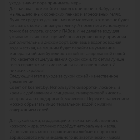
ухода, значит пора принимать меры.
Для начала - поменяйте подход к очищению. Забудьте о
мыле, щелочных корейских пенках и агрессивных гелях.
Лучшее средство для вас - мягкое молочко, которое не будет
смывать с кожи липидную пленку. А после него используйте
тоник без спирта, кислот и ПАВов. И не делайте воду для
умывания слишком горячей: она иссушает кожу, причиняя
дополнительный дискомфорт. Если ваша водопроводная
вода жесткая, не лишним будет перейти на умывание
минеральной или бутилированной негазированной водой.
Что касается отшелушивания сухой кожи, то с этим лучше
всего справятся мягкие пилинги на основе энзимов. И
никаких скрабов!
Следующий этап в уходе за сухой кожей - качественное
увлажнение.
Совет от kosmet.by:
Используйте сыворотки, лосьоны и
кремы с добавлением глицерина, гиалуроновой кислоты,
экстракта алоэ, водорослей, мочевины. Перед их нанесением
можно обрызгать лицо термальной водой с низким
содержанием солей.
Для сухой кожи, страдающей от нехватки собственного
кожного жира, отлично подойдут натуральные масла.
Использовать можно практически любые: от простого
абрикосового или миндального до экзотических - масла