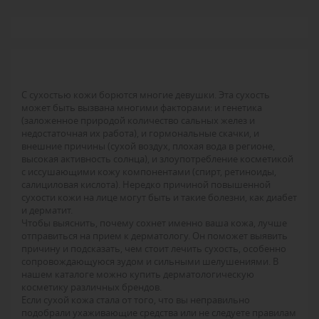
С сухостью кожи борются многие девушки. Эта сухость
может быть вызвана многими факторами: и генетика
(заложенное природой количество сальных желез и
недостаточная их работа), и гормональные скачки, и
внешние причины (сухой воздух, плохая вода в регионе,
высокая активность солнца), и злоупотребление косметикой
с иссушающими кожу компонентами (спирт, ретиноиды,
салициловая кислота). Нередко причиной повышенной
сухости кожи на лице могут быть и такие болезни, как диабет
и дерматит.
Чтобы выяснить, почему сохнет именно ваша кожа, лучше
отправиться на прием к дерматологу. Он поможет выявить
причину и подсказать, чем стоит лечить сухость, особенно
сопровождающуюся зудом и сильными шелушениями. В
нашем каталоге можно купить дерматологическую
косметику различных брендов.
Если сухой кожа стала от того, что вы неправильно
подобрали ухаживающие средства или не следуете правилам