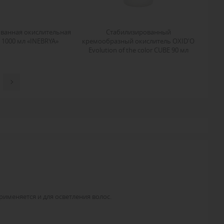
ванная окислительная
Стабилизированный
 1000 мл «INEBRYA»
кремообразный окислитель OXID'O
Evolution of the color CUBE 90 мл
Alfaparf
именяется и для осветления волос.