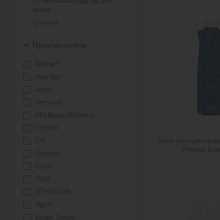
Оттеночные средства для
волос
Смывки
Производитель
Alfaparf
Alter Ego
Angel
Berrywell
BES Beauty&Science
C:EHKO
CHI
Оксигенты для крас
Princess Esse
Concept
Cutrin
DCM
ECHOS LINE
Elgon
Essem Simple