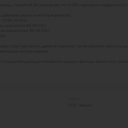
ель с пометкой 3% обозначает, что в 100 г препарата содержится 3 г 
 действия самого окислителя для волос:
1,9-3% (10 VOL)
у окислителя 6% (20 VOL)
ся окислителем 9% (30 VOL)
OL).
саму структуру волоса, делая ее пористее. Таким образом краска луч
надлежащем использовании.
ого покрытия красящим пигментом каждого волоска. Кроме того, оки
Адрес
ООО "Эвиаль"