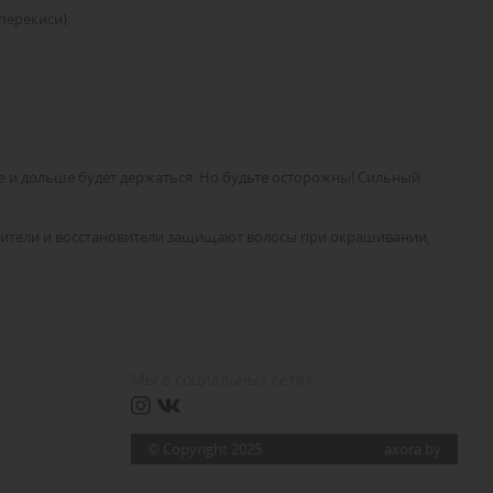
перекиси).
ше и дольше будет держаться. Но будьте осторожны! Сильный
слители и восстановители защищают волосы при окрашивании,
Мы в социальных сетях
© Copyright 2025
axora.by