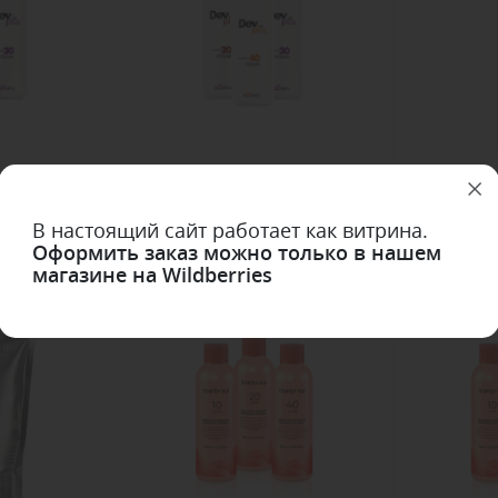
 plus Peroxide
Окислитель Dev Oxi plus Peroxide
Кре
aaral
120мл
стабилизиро
В настоящий сайт работает как витрина.
Alfapar
Оформить заказ можно только в нашем
магазине на Wildberries