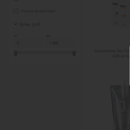
Estel
только акционные
EUGENE PERMA
Fanola
Цена, руб.
Farcom
от
до
FarmaVita
GALACTICOS PROFESSIONAL
Окислитель Dev Oxi
INEBRYA
1000 мл K
Itely
Kaaral
Kapous
KayPro
KEEN
KIN Cosmetics
KONDOR
LAKMÉ
Lisap
Londa