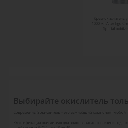
Matrix
Nutrapel
Крем-окислитель
Prosalon
1000 мл Alter Ego Cr
RefectoCil
Special oxidiz
Schwarzkopf
Wella Professional
Yellow
z.one concept
Выбирайте окислитель тол
Современный окислитель – это важнейший компонент любой пр
Классификация окислителя для волос зависит от степени содер
— объемами (VOL) – от 10 до 40