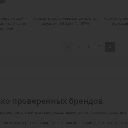
 укрепляющий
Ароматизированная окислительная
Ароматизиро
eam coactivator
эмульсия 150 мл «INEBRYA»
эмульсия
ing cream
1
2
3
4
...
11
ько проверенных брендов
офессиональной смеси для окрашивания волос. Также это средство пр
жания в нем перекиси водорода, которая обозначается 2-мя способами: