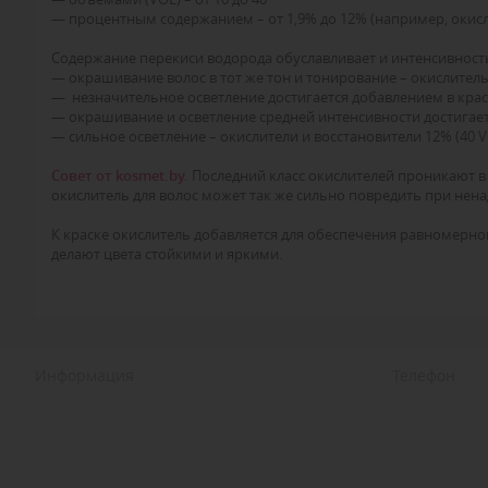
— процентным содержанием – от 1,9% до 12% (например, окислит
Содержание перекиси водорода обуславливает и интенсивность
— окрашивание волос в тот же тон и тонирование – окислитель 
— незначительное осветление достигается добавлением в краск
— окрашивание и осветление средней интенсивности достигает
— сильное осветление – окислители и восстановители 12% (40 V
Совет от kosmet.by.
Последний класс окислителей проникают в 
окислитель для волос может так же сильно повредить при не
К краске окислитель добавляется для обеспечения равномерн
делают цвета стойкими и яркими.
Информация
Телефон