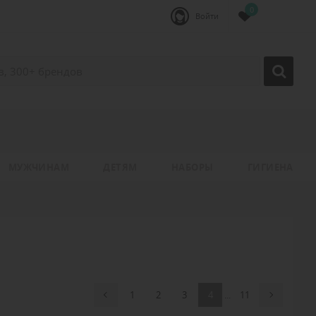
0
Войти
МУЖЧИНАМ
ДЕТЯМ
НАБОРЫ
ГИГИЕНА
1
2
3
4
...
11