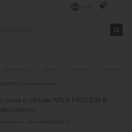
0
Войти
МУЖЧИНАМ
ДЕТЯМ
НАБОРЫ
ГИГИЕНА
 & KERATIN Эксклюзивкосметик
с сила и объем MILK PROTEIN &
ивкосметик
юзивкосметик
Арт. exlk-4810861009175