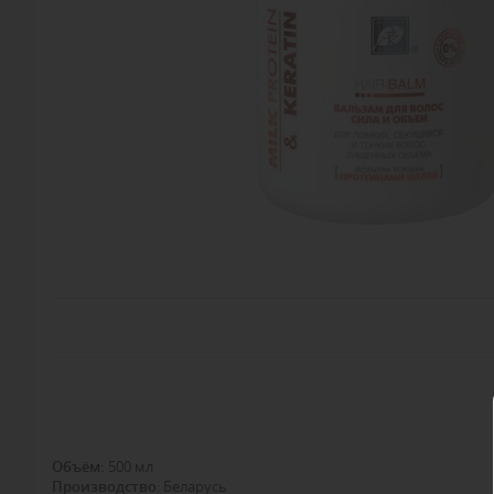
Объём
:
500 мл
Производство
: Беларусь