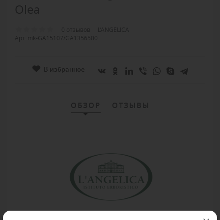
Olea
0 отзывов
L’ANGELICA
Арт. mk-GA15107/GA1356500
В избранное
ОБЗОР
ОТЗЫВЫ