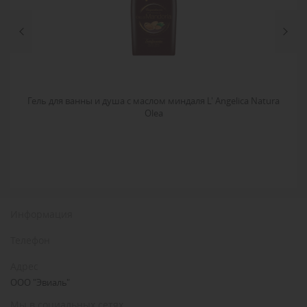
ura
Гель для ванны и душа с маслом миндаля L' Angelica Natura
Ге
Olea
Информация
Телефон
Адрес
ООО "Эвиаль"
Мы в социальных сетях