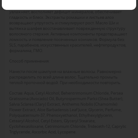
компоненты в составе насыщают каждый волос
питательными веществами. Масло авокадо хорошо
увлажняет, восполняет дефицит минералов, обеспечивает
гладкость и блеск. Экстракты ромашки и листьев алоэ
возвращают упругость и стимулируют рост. Масло Ши и
вытяжка шалфея восстанавливает поврежденную структуру
волосяного стержня. Активные компоненты предотвращают
ломкость и появление посеченных кончиков. Формула без:
SLS, парабенов, искусственных красителей, нефтепродуктов,
формалина, ГМО.
Способ применения:
Нанести после шампуня на влажные волосы. Равномерно
распределить по всей длине волос. Тщательно промыть
теплой проточной водой. При необходимости повторить.
Состав:
Aqua, Cetyl Alcohol, Behentrimonium Chloride, Persea
Gratissima (Avocado) Oil, Butyrospermum Parkii (Shea Butter),
Salvia Sclarea (Clary) Extract, Anthemis Nobilis (Chamomile)
Flower Extract, Aloe Barbadensis Leaf Juice, Glycerin, Perfume,
Polyquaternium-37, Phenoxyethanol, Ethylhexylglycerin,
Cetearyl Alcohol, Cetyl Esters, Glyceryl Stearate,
Cyclohexasiloxane, Cetrimonium Chloride, Trideceth-12, Сaprylic
Triglyceride, Ascorbic Acid, Lycopene.