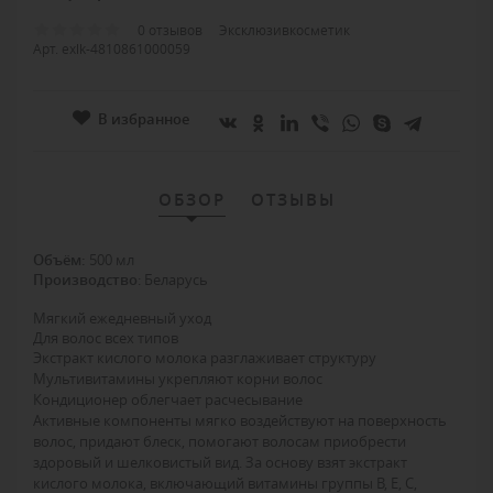
0 отзывов
Эксклюзивкосметик
Арт. exlk-4810861000059
В избранное
ОБЗОР
ОТЗЫВЫ
Объём
:
500 мл
Производство
: Беларусь
Мягкий ежедневный уход
Для волос всех типов
Экстракт кислого молока разглаживает структуру
Мультивитамины укрепляют корни волос
Кондиционер облегчает расчесывание
Активные компоненты мягко воздействуют на поверхность
волос, придают блеск, помогают волосам приобрести
здоровый и шелковистый вид. За основу взят экстракт
кислого молока, включающий витамины группы В, Е, С,