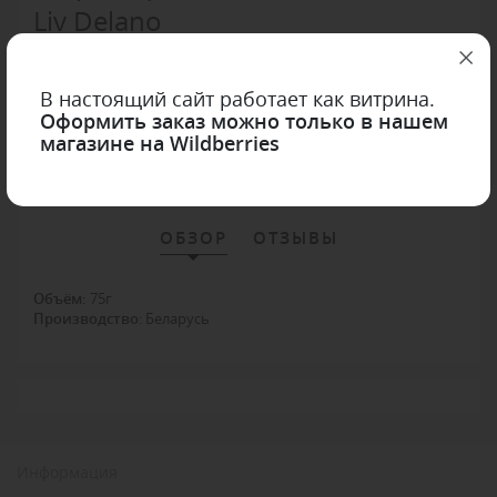
Liv Delano
0 отзывов
Liv Delano
Арт. liv-4811248007357
В настоящий сайт работает как витрина.
Оформить заказ можно только в нашем
магазине на Wildberries
В избранное
ОБЗОР
ОТЗЫВЫ
Объём
:
75г
Производство
: Беларусь
Информация