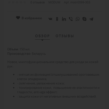
0 отзывов
MODUM
Арт. mod-E099-303
В избранное
ОБЗОР
ОТЗЫВЫ
Объём
: 150 мл.
Производство
: Беларусь
Новое, многофункциональное средство для ухода за кожей
рук:
· мягкая эксфолиация (отшелушивание) ороговевших
клеток эпидермиса;
· смягчение, увлажнение кожи;
· тонизирование кожи, повышение ее эластичности и
гладкости, anti-age эффект;
· защита кожи от негативных внешних воздействий.