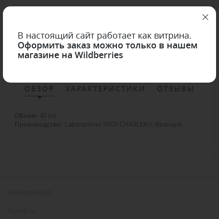
0 отзывов
Topicrem (Топикрем)
Арт. infar-3700281703573
В настоящий сайт работает как витрина.
Оформить заказ можно только в нашем
В избранное
магазине на Wildberries
ОБЗОР
ХАРАКТЕРИСТИКИ
ОТЗЫВЫ
Объём
:
40 мл
Производство:
Laboratoires NIGY-CHARLEAU
, Франция
Информация
Телефон