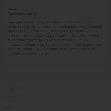
Объём
:
мл
Производство:
Испания
Женщина-икона празднует жизнь и борется за то, чего
хочет. Ее девиз: быть уверенной, свободной, смелой, полной
энтузиазма, оригинальной, подлинной и естественной.
Утонченный и обволакивающий аромат. Бергамот и черная
смородина решительно привлекают внимание. Ему
предшествует цветочный эликсир жасмина и флердоранжа.
Наконец, ваниль и мускус дарят тепло, которое навсегда
останется в вашей памяти.
Информация
Телефон
Адрес