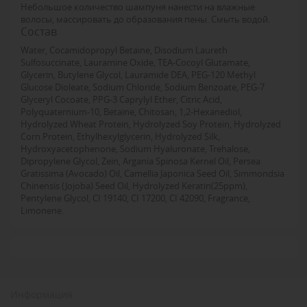
Небольшое количество шампуня нанести на влажные
волосы, массировать до образования пены. Смыть водой.
Состав
Water, Cocamidopropyl Betaine, Disodium Laureth
Sulfosuccinate, Lauramine Oxide, TEA-Cocoyl Glutamate,
Glycerin, Butylene Glycol, Lauramide DEA, PEG-120 Methyl
Glucose Dioleate, Sodium Chloride, Sodium Benzoate, PEG-7
Glyceryl Cocoate, PPG-3 Caprylyl Ether, Citric Acid,
Polyquaternium-10, Betaine, Chitosan, 1,2-Hexanediol,
Hydrolyzed Wheat Protein, Hydrolyzed Soy Protein, Hydrolyzed
Corn Protein, Ethylhexylglycerin, Hydrolyzed Silk,
Hydroxyacetophenone, Sodium Hyaluronate, Trehalose,
Dipropylene Glycol, Zein, Argania Spinosa Kernel Oil, Persea
Gratissima (Avocado) Oil, Camellia Japonica Seed Oil, Simmondsia
Chinensis (Jojoba) Seed Oil, Hydrolyzed Keratin(25ppm),
Pentylene Glycol, CI 19140, CI 17200, CI 42090, Fragrance,
Limonene.
Информация