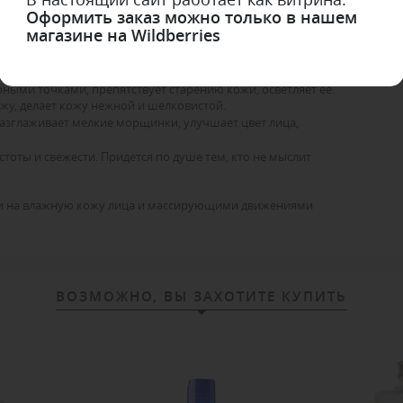
Оформить заказ можно только в нашем
ания ГРЕЙПФРУТОВАЯ деликатно очищает кожу от внешних
магазине на Wildberries
кожу.
ности сальных желез, сужает кожные поры, поддерживает
ыми точками, препятствует старению кожи, осветляет ее.
ожу, делает кожу нежной и шелковистой.
азглаживает мелкие морщинки, улучшает цвет лица,
оты и свежести. Придется по душе тем, кто не мыслит
сти на влажную кожу лица и массирующими движениями
ВОЗМОЖНО, ВЫ ЗАХОТИТЕ КУПИТЬ