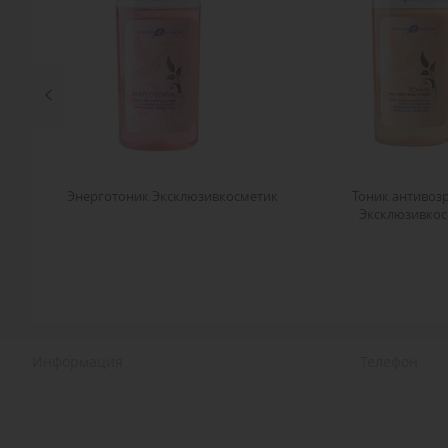
Я
Энерготоник Эксклюзивкосметик
Тоник антивоз
Эксклюзивкос
Информация
Телефон