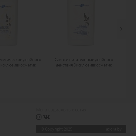
метическое двойного
Сливки питательные двойного
Эксклюзивкосметик
действия Эксклюзивкосметик
Мы в социальных сетях
© Copyright 2025
axora.by