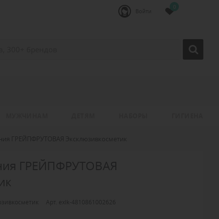
0
Войти
МУЖЧИНАМ
ДЕТЯМ
НАБОРЫ
ГИГИЕНА
ания ГРЕЙПФРУТОВАЯ Эксклюзивкосметик
ания ГРЕЙПФРУТОВАЯ
ик
юзивкосметик
Арт. exlk-4810861002626