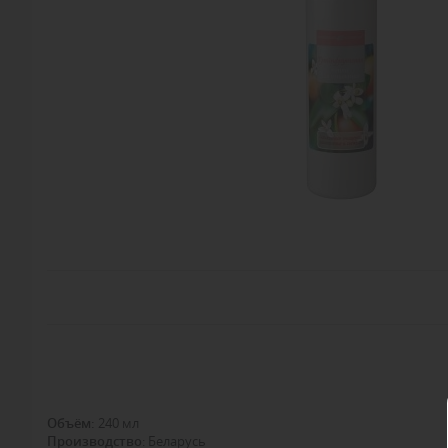
Объём
:
240 мл
Производство
: Беларусь