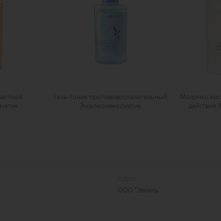
растной
Гель-тоник противовоспалительный
Молочко кос
метик
Эксклюзивкосметик
действия 
Адрес
ООО "Эвиаль"