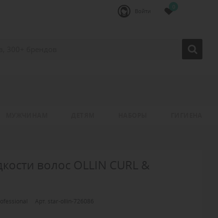
0
Войти
МУЖЧИНАМ
ДЕТЯМ
НАБОРЫ
ГИГИЕНА
кости волос OLLIN CURL &
rofessional
Арт. star-ollin-726086