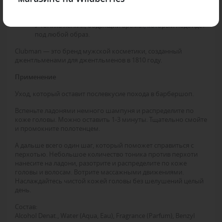
Укрепляет.
Не жирнит волосы.
У тоника легкий, бодрящий аромат, который подойдет
под любой образ.
Clubman — это бренд мужской косметики, созданный
джентльменами для джентльменов в 1810 году.
Применение
Уход, который оставит послевкусие похода в барбершоп.
Вспеньте ладонями немного шампуня и распределите по
коже головы. Можно оставить 1-3 минуты. Тщательно смойте
и промокните полотенцем.
А дальше всего один шаг, который поможет справиться с
перхотью. Небольшое количество тоника против перхоти
нанесите на ладони, разотрите и распределите по коже
головы и волосам. Вотрите массажными движениями.
Наслаждайтесь чистой кожей головы без шелушений целый
день.
Состав:
Alcohol Denat., Water (Aqua, Eau), Fragrance (Parfum), Benzyl