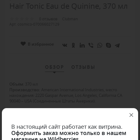
Hair Tonic Eau de Quinine, 370 мл
0 отзывов
Clubman
Арт. cosmico-070066027129
В избранное
ОБЗОР
ОТЗЫВЫ
Объём
: 370 мл
Производство:
American International Industries, место
нахождения: 2220 Gaspar Avenue, Los Angeles, California CA
90040 – USA (Соединенные Штаты Америки).
Классический тоник, который подходит для всех типов волос.
Помогает ускорить их рост и тонизировать кожу головы.
В настоящий сайт работает как витрина.
Снимает зуд и раздражение кожи головы.
Оформить заказ можно только в нашем
Стимулирует кровообращение.
магазине на Wildberries
Дарит ощущение чистоты и свежести.