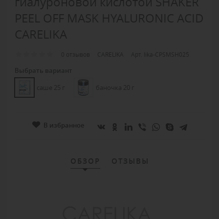
гиалуроновой кислотой SHAKER
PEEL OFF MASK HYALURONIC ACID
CARELIKA
0 отзывов
CARELIKA
Арт. lika-CPSMSH025
Выбрать вариант
саше 25 г
баночка 20 г
В избранное
ОБЗОР
ОТЗЫВЫ