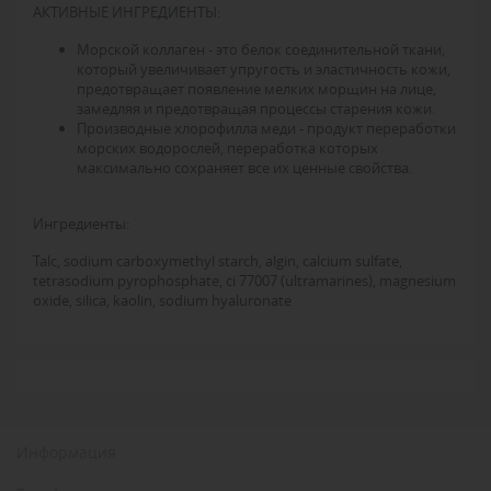
АКТИВНЫЕ ИНГРЕДИЕНТЫ:
Морской коллаген
- это белок соединительной ткани,
который увеличивает упругость и эластичность кожи,
предотвращает появление мелких морщин на лице,
замедляя и предотвращая процессы старения кожи.
Производные хлорофилла меди
- продукт переработки
морских водорослей, переработка которых
максимально сохраняет все их ценные свойства.
Ингредиенты:
Talc, sodium carboxymethyl starch, algin, calcium sulfate,
tetrasodium pyrophosphate, ci 77007 (ultramarines), magnesium
oxide, silica, kaolin, sodium hyaluronate
Информация