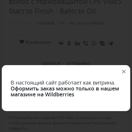
волос с термозащитой CHI VIBES
Start to Finish - Balm to Oil
0 отзывов
CHI
Арт. lika-chi-CHIVBO3
В избранное
ОБЗОР
ОТЗЫВЫ
В настоящий сайт работает как витрина.
Оформить заказ можно только в нашем
магазине на Wildberries
Объём:
85 гр
Производство
:
США
Используйте это средство CHI Vibes от начала до конца,
чтобы уложить волосы феном и придать им безупречную
гладкость.