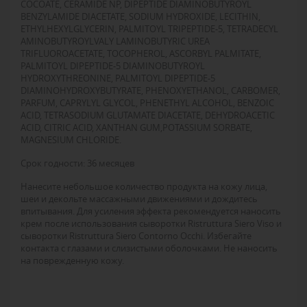
COCOATE, CERAMIDE NP, DIPEPTIDE DIAMINOBUTYROYL
BENZYLAMIDE DIACETATE, SODIUM HYDROXIDE, LECITHIN,
ETHYLHEXYLGLYCERIN, PALMITOYL TRIPEPTIDE-5, TETRADECYL
AMINOBUTYROYLVALY LAMINOBUTYRIC UREA
TRIFLUOROACETATE, TOCOPHEROL, ASCORBYL PALMITATE,
PALMITOYL DIPEPTIDE-5 DIAMINOBUTYROYL
HYDROXYTHREONINE, PALMITOYL DIPEPTIDE-5
DIAMINOHYDROXYBUTYRATE, PHENOXYETHANOL, CARBOMER,
PARFUM, CAPRYLYL GLYCOL, PHENETHYL ALCOHOL, BENZOIC
ACID, TETRASODIUM GLUTAMATE DIACETATE, DEHYDROACETIC
ACID, CITRIC ACID, XANTHAN GUM,POTASSIUM SORBATE,
MAGNESIUM CHLORIDE.
Срок годности: 36 месяцев
Нанесите небольшое количество продукта на кожу лица,
шеи и декольте массажными движениями и дождитесь
впитывания. Для усиления эффекта рекомендуется наносить
крем после использования сыворотки Ristruttura Siero Viso и
сыворотки Ristruttura Siero Contorno Occhi. Избегайте
контакта с глазами и слизистыми оболочками. Не наносить
на поврежденную кожу.