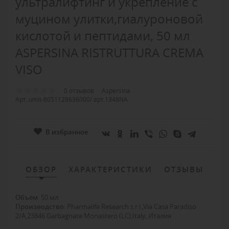
ультралифтинг и укрепление с
муцином улитки,гиалуроновой
кислотой и пептидами, 50 мл
ASPERSINA RISTRUTTURA CREMA
VISO
0 отзывов
Aspersina
Арт. umit-8051128636000/ арт.1348NA
В избранное
ОБЗОР
ХАРАКТЕРИСТИКИ
ОТЗЫВЫ
Объём
:
50 мл
Производство
:
Pharmalife Research s.r.l.,Via Casa Paradiso
2/A,23846 Garbagnate Monastero (LC),Italy, Италия