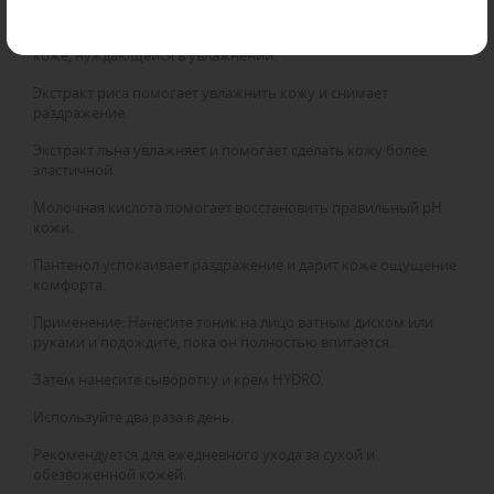
Содержащиеся в нем ингредиенты обеспечивают комфорт
коже, нуждающейся в увлажнении.
Экстракт риса
помогает увлажнить кожу и снимает
раздражение.
Экстракт льна
увлажняет и помогает сделать кожу более
эластичной.
Молочная кислота
помогает восстановить правильный pH
кожи.
Пантенол
успокаивает раздражение и дарит коже ощущение
комфорта.
Применение:
Нанесите тоник на лицо ватным диском или
руками и подождите, пока он полностью впитается.
Затем нанесите сыворотку и крем HYDRO.
Используйте два раза в день.
Рекомендуется для ежедневного ухода за сухой и
обезвоженной кожей.